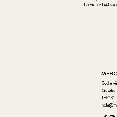
för vem vill stå oc
MERC
Södra vä
Götebor
Tel:
031-
hola@me