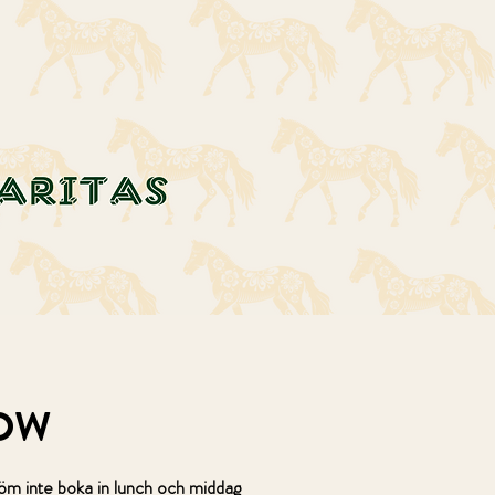
OW
m inte boka in lunch och middag