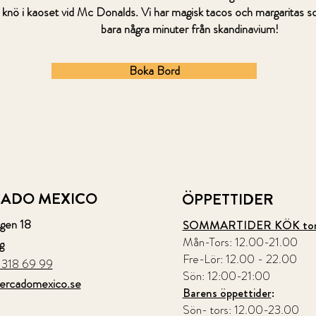
h knö i kaoset vid Mc Donalds. Vi har magisk tacos och margaritas so
bara några minuter från skandinavium!
Boka Bord
ADO MEXICO
ÖPPETTIDER
gen 18
SOMMARTIDER KÖK tom
Mån-
Tors: 12.00-21.00
g
Fre-Lör: 12.00 - 22.00
 318 69 99
Sön: 12:00-21:00
rcadomexico.se
Barens öppettider
:
Sön- tors: 12.00-23.00