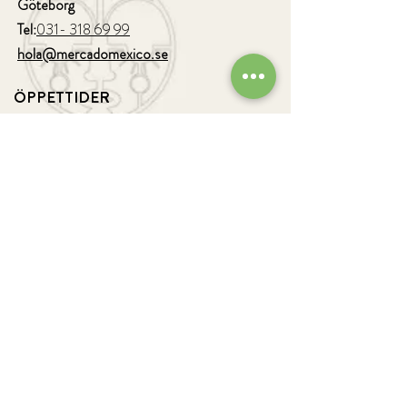
Göteborg
Tel:
031- 318 69 99
hola@mercadomexico.se
ÖPPETTIDER
SOMMARTIDER KÖK tom 16/8
Mån-
Tors:
12.00-21.00
Fre-Lör:
12.00 - 22.00
Sön: 12:00-21:00
Barens öppettider
:
Sön- tors:
12.00-23.00
Fre-Lör:
12.00-24.00
LÄNKAR
Boka bord
Våra menyer
Hitta hit