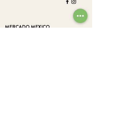
MERCADO MEXICO
Södra vägen 18
Göteborg
Tel:
031- 318 69 99
hola@mercadomexico.se
ÖPPETTIDER
SOMMARTIDER KÖK tom 16/8
Mån-
Tors:
12.00-21.00
Fre-Lör:
12.00 - 22.00
Sön: 12:00-21:00
Barens öppettider
:
Sön- tors:
12.00-23.00
Fre-Lör:
12.00-24.00